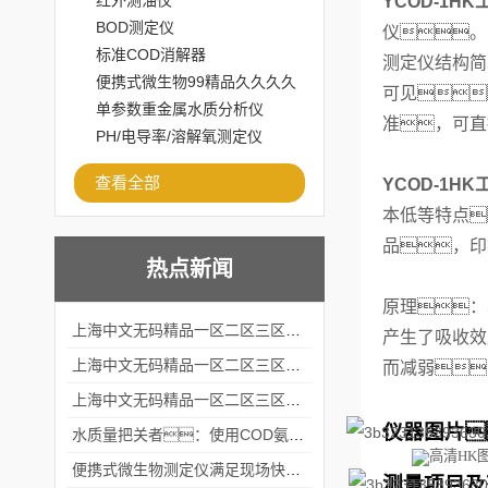
红外测油仪
YCOD-1HK
BOD测定仪
仪。
标准COD消解器
测定仪结构简
便携式微生物99精品久久久久
可见
水蜜桃百度百度
单参数重金属水质分析仪
准，
PH/电导率/溶解氧测定仪
查看全部
YCOD-1HK
本低等特点
品，印
热点新闻
原理：
上海中文无码精品一区二区三区水蜜桃出席2024黑龙江仪商年度峰会
产生了吸收效
上海中文无码精品一区二区三区水蜜桃出席2024年第六届华南科学仪器联盟大学堂行业年会
而减弱
上海中文无码精品一区二区三区水蜜桃仪器仪表有限公司参加2024 广东生物医学工程学会精密仪器分会
仪器图片
水质量把关者：使用COD氨氮快速测定仪确保安全标准
便携式微生物测定仪满足现场快速检测的需求
测量项目及