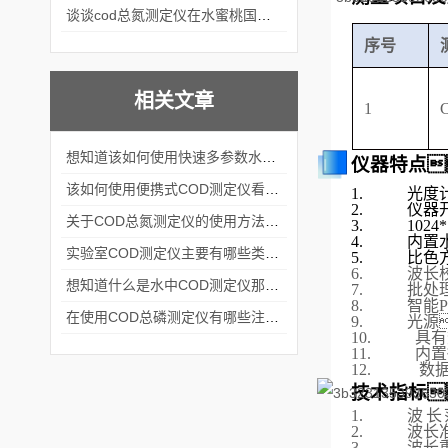
谈谈cod总氮测定仪在水蜜桃国产成人精品网站中的应用案例
序号
相关文章
1
想知道该如何使用快速多参数水质测定仪就不要错过本篇
仪器特点
该如何使用便携式COD测定仪看完本篇你就知道了
1.
光度
2.
仪器
关于COD总氮测定仪的使用方法看完本篇你就知道了
3.
102
4.
内置
实验室COD测定仪主要有哪些类型？
5.
比色
6.
波长
想知道什么是水中COD测定仪那就不要错过本篇
7.
批处
8.
智能
在使用COD总磷测定仪有哪些注意事项呢
9.
光源
10.
具有
11.
内置
12.
数据
技术指标
1.
波长
2.
波长准
3.
波长重