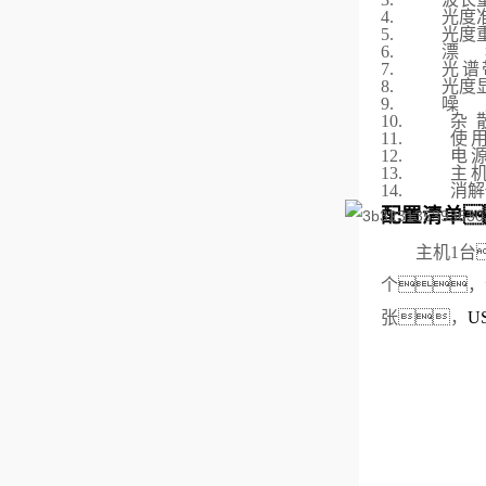
4.
光度准
5.
光度重
6.
漂
7.
光谱
8.
光度显
9.
噪
10.
杂
11.
使
12.
电
13.
主
14.
消解
配置清单
主机1台
个，
张，
U