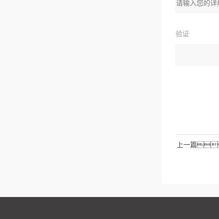
址：
验证
码：
请输入计算结
拉伯数字）
如：三
上一篇