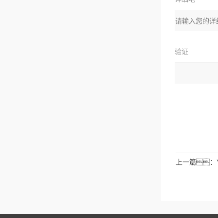
址：
验证
码：
请输入计算结
拉伯数字）
如
上一篇：