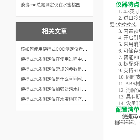
仪器特点
谈谈cod总氮测定仪在水蜜桃国产成人精品网站中的应用案例
1.
4.3
英寸
2. 进
强。
相关文章
3. 内置
预
4. 开启
5. 采
该如何使用便携式COD测定仪看完本篇你就知道了
6. 可储存
7. 智
便携式水质测定仪在使用过程中应该注意八大问题
8. 标
便携式水质测定仪常规的参数是哪些？
9.
支持
S
10.
同时
便携式水质测定仪是什么？
11.
ABS
便携式水质测定仪加强对污水排放的监测监控
12
.
消解
1
3
.
具有
便携式水质测定仪在水蜜桃国产成人精品网站的实践应用
1
4
.
设备
配置清单
便携式c
根，