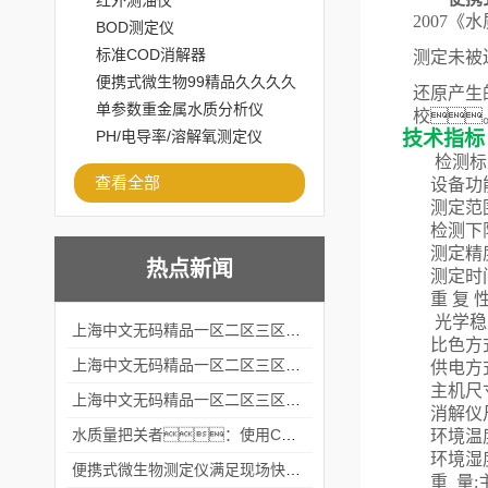
红外测油仪
200
7
《水
BOD测定仪
标准COD消解器
测定未被
便携式微生物99精品久久久久
还原产生
水蜜桃百度百度
单参数重金属水质分析仪
校
技术指标
PH/电导率/溶解氧测定仪
检测标
查看全部
设备功
测定范
检测下
测定精
热点新闻
测定时
重
复
光学稳
上海中文无码精品一区二区三区水蜜桃出席2024黑龙江仪商年度峰会
比色方
上海中文无码精品一区二区三区水蜜桃出席2024年第六届华南科学仪器联盟大学堂行业年会
供电方
主机尺
上海中文无码精品一区二区三区水蜜桃仪器仪表有限公司参加2024 广东生物医学工程学会精密仪器分会
消解仪
水质量把关者：使用COD氨氮快速测定仪确保安全标准
环境温
环境湿
便携式微生物测定仪满足现场快速检测的需求
重
量
: