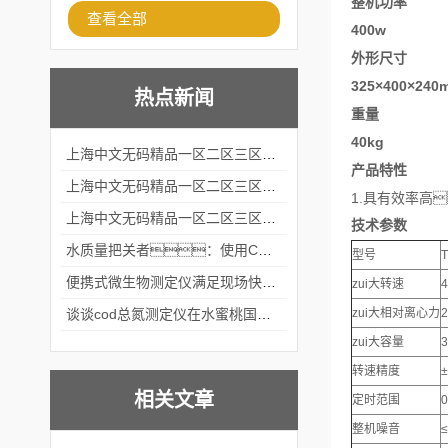
整机功率
查看全部
400w
外形尺寸
325×400×240
热点新闻
重量
40kg
上海中文无码精品一区二区三区水蜜桃出席2024黑龙江仪商年度峰会
产品特性
上海中文无码精品一区二区三区水蜜桃出席2024年第六届华南科学仪器联盟大学堂行业年会
1.具有效率高
上海中文无码精品一区二区三区水蜜桃仪器仪表有限公司参加2024 广东生物医学工程学会精密仪器分会
技术参数
水质量把关者：使用COD氨氮快速测定仪确保安全标准
型号
便携式微生物测定仪满足现场快速检测的需求
zui大转速
4
谈谈cod总氮测定仪在水蜜桃国产成人精品网站中的应用案例
zui大相对离心力
2
zui大容量
3
转速精度
±
相关文章
定时范围
0
整机噪音