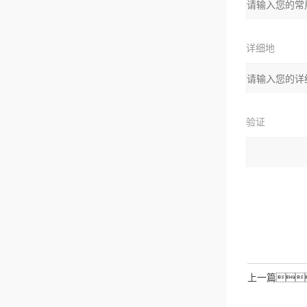
箱：
详细地
址：
验证
码：
请输入计算结
拉伯数字）
如：三
上一篇