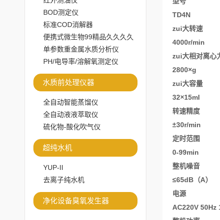
红外测油仪
型号
BOD测定仪
TD4N
标准COD消解器
zui大转速
便携式微生物99精品久久久久
4000r/min
水蜜桃百度百度
单参数重金属水质分析仪
zui大相对离心
PH/电导率/溶解氧测定仪
2800×g
水质前处理仪器
zui大容量
32×15ml
全自动智能蒸馏仪
转速精度
全自动液液萃取仪
±30r/min
硫化物-酸化吹气仪
定时范围
超纯水机
0-99min
整机噪音
YUP-II
去离子纯水机
≤65dB（A）
电源
净化设备臭氧发生器
AC220V 50Hz 