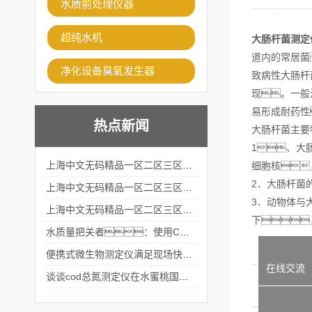
水质前处理仪器
超纯水机
大肠杆菌测定
道内的常居菌
净化设备臭氧发生器
致病性大肠杆
现。一般
易形成耐药性
热点新闻
大肠杆菌主要
1、大
上海中文无码精品一区二区三区水蜜桃出席2024黑龙江仪商年度峰会
细胞核
2．大肠杆菌
上海中文无码精品一区二区三区水蜜桃出席2024年第六届华南科学仪器联盟大学堂行业年会
3．动物体与
上海中文无码精品一区二区三区水蜜桃仪器仪表有限公司参加2024 广东生物医学工程学会精密仪器分会
下
水质量把关者：使用COD氨氮快速测定仪确保安全标准
便携式微生物测定仪满足现场快速检测的需求
在线交流
谈谈cod总氮测定仪在水蜜桃国产成人精品网站中的应用案例